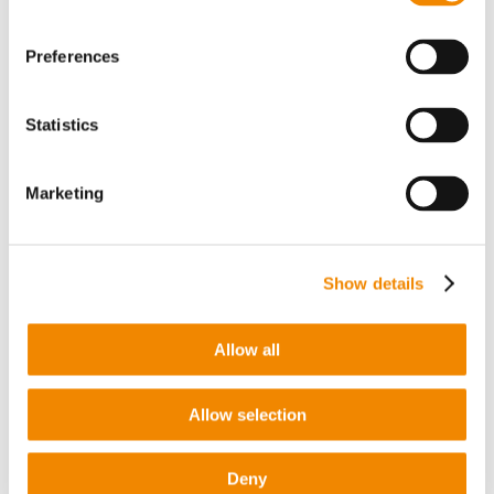
für die beeindruckenden Merkmale des
COMPEO
.
Insbesondere das extrem breite Einsatzspektrum,
Preferences
die neuen Schneckengeometrien und das
erweiterte Prozessfenster erwecken großes
Interesse bei den Standbesuchern,“ wie
Statistics
Vertriebsleiterin Dana Pulvino den zweiten
Messetag beschrieb.
Marketing
Philip Nising, CEO der Buss AG, fasste die
Messetage in Orlando wie folgt zusammen: „Ich
war sehr angetan von den tiefgehenden
Fachgesprächen rund um die Vorteile unserer
Show details
neuen Compoundierergeneration. Kunden,
Zulieferer und die Medien besuchten unseren
Stand, um sich aus erster Hand darüber zu
Allow all
informieren, welche Innovationen BUSS in die
Welt des Compoundierens einbringt. Insgesamt
erhielten wir extrem gutes Feedback und nehmen
Allow selection
dadurch eine hervorragende Motivation mit nach
Hause, um die Markteinführung des
COMPEO
in
der zweiten Jahreshälfte 2018 voranzutreiben.“
Deny