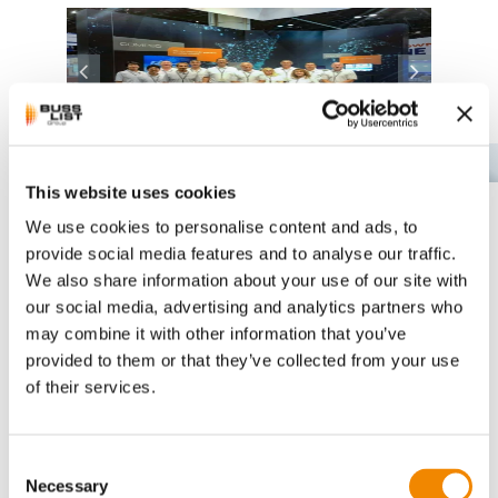
DE
This website uses cookies
Das beeindruckende und kontrastreiche
Standdesign erregte Aufmerksamkeit und lenkte
We use cookies to personalise content and ads, to
das Interesse auf das elegante und dabei dennoch
provide social media features and to analyse our traffic.
funktionale Maschinendesign unseres neuen
We also share information about your use of our site with
COMPEO
-Compoundierers, der das
our social media, advertising and analytics partners who
Anwendungsspektrum der Ko-Kneter-Technologie
may combine it with other information that you’ve
für die Kunststoffindustrie erheblich erweitert.
Das Motto „Erstaunlich anders“ unterstreicht
provided to them or that they’ve collected from your use
dabei treffend seine Leistungsfähigkeit, die sich
of their services.
durch ein erweitertes Prozessfenster, einen hohen
Ausstoß bei niedrigen Drehzahlen sowie
Robustheit und Betriebssicherheit auszeichnet.
Consent
Necessary
Selection
„Besucher hier am Stand interessieren sich sehr