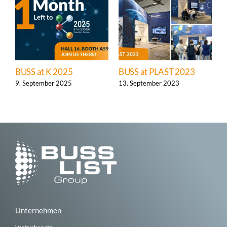
BUSS at K 2025
BUSS at PLAST 2023
B
I
9. September 2025
13. September 2023
2
1
Unternehmen