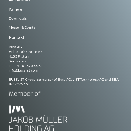
Vertriebsnetz
Karriere
Downloads
Messen & Events
Kontakt
Buss AG
Hohenrainstrasse 10
4133 Pratteln
Switzerland
Tel:
+41 61 825 66 85
info@
busslist
.com
BUSSLIST
Group is a merger of Buss AG, LIST Technology AG and BBA
INNOVA AG