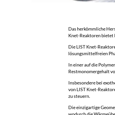
Das herkömmliche Hers
Knet-Reaktoren bietet L
Die LIST Knet-Reaktore
lösungsmittelfreien Ph
In einer auf die Polyme
Restmonomergehalt von
Insbesondere bei exot
von LIST Knet-Reaktor
zu steuern.
Die einzigartige Geome
wodurch die Wärmeübe