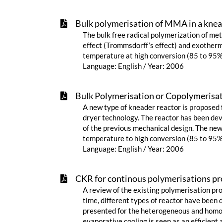
Bulk polymerisation of MMA in a knea
The bulk free radical polymerization of m
effect (Trommsdorff’s effect) and exotherm
temperature at high conversion (85 to 95%
Language: English / Year: 2006
Bulk Polymerisation or Copolymerisat
A new type of kneader reactor is proposed 
dryer technology. The reactor has been deve
of the previous mechanical design. The new
temperature to high conversion (85 to 95%)
Language: English / Year: 2006
CKR for continous polymerisations pr
A review of the existing polymerisation pro
time, different types of reactor have been 
presented for the heterogeneous and homog
evaporative cooling is seen as an efficient