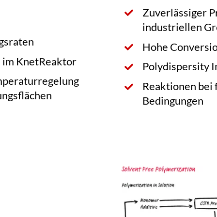
Zuverlässiger P
industriellen G
gsraten
Hohe Conversi
 im KnetReaktor
Polydispersity 
mperaturregelung
Reaktionen bei 
ngsflächen
Bedingungen