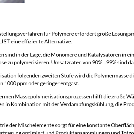
tellungsverfahren für Polymere erfordert große Lösungs
IST eine effiziente Alternative.
n sind in der Lage, die Monomere und Katalysatoren in ei
ase zu polymerisieren. Umsatzraten von 90%…99% sind dabe
risation folgenden zweiten Stufe wird die Polymermasse di
 1000 ppm oder geringer entgast.
hermen Massepolymerisationsprozessen hilft die große W
en in Kombination mit der Verdampfungskühlung, die Pro
trie der Mischelemente sorgt für eine konstante Oberflä
rtragung optimiert und Produktansammlungen und Totzo