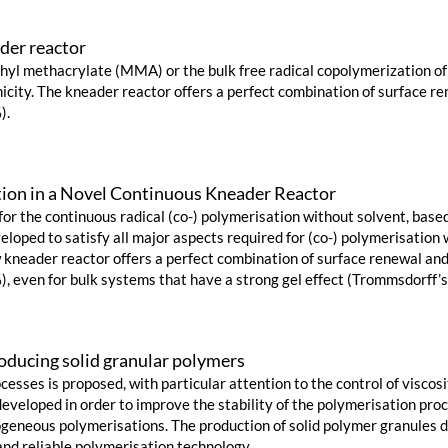
der reactor
ethyl methacrylate (MMA) or the bulk free radical copolymerization 
icity. The kneader reactor offers a perfect combination of surface re
).
ion in a Novel Continuous Kneader Reactor
for the continuous radical (co-) polymerisation without solvent, base
loped to satisfy all major aspects required for (co-) polymerisation w
 kneader reactor offers a perfect combination of surface renewal and
, even for bulk systems that have a strong gel effect (Trommsdorff’s 
oducing solid granular polymers
cesses is proposed, with particular attention to the control of viscos
developed in order to improve the stability of the polymerisation proc
eneous polymerisations. The production of solid polymer granules di
 and reliable polymerisation technology.