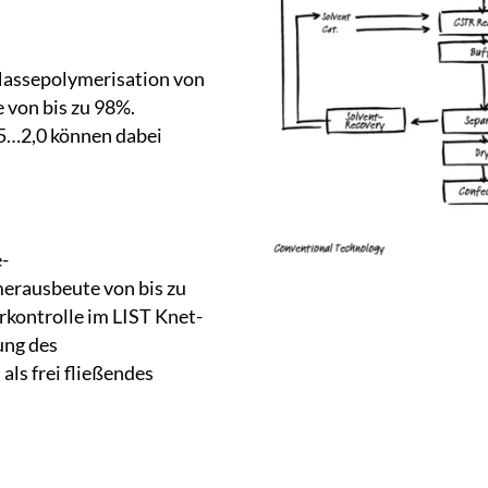
 Massepolymerisation von
 von bis zu 98%.
,5…2,0 können dabei
-
erausbeute von bis zu
rkontrolle im LIST Knet-
ung des
als frei fließendes