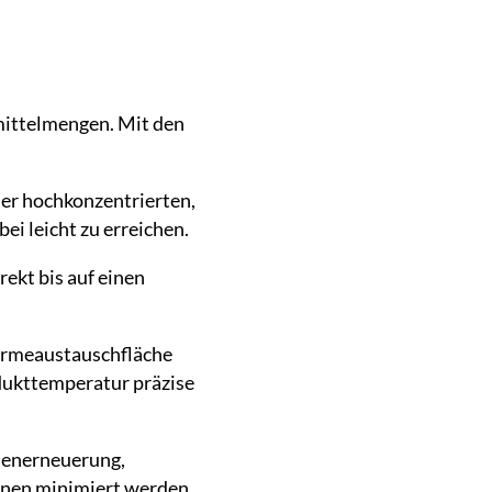
mittelmengen. Mit den
ner hochkonzentrierten,
i leicht zu erreichen.
rekt bis auf einen
ärmeaustauschfläche
dukttemperatur präzise
chenerneuerung,
nen minimiert werden.