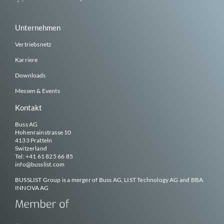
Unternehmen
Vertriebsnetz
Karriere
Downloads
Messen & Events
Kontakt
Buss AG
Hohenrainstrasse 10
4133 Pratteln
Switzerland
Tel:
+41 61 825 66 85
info@
busslist
.com
BUSSLIST
Group is a merger of Buss AG, LIST Technology AG and BBA
INNOVA AG