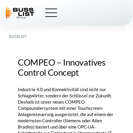
Skip
to
content
BUSSLIST
COMPEO
– Innovatives
Control Concept
Industrie 4.0 und Konnektivität sind nicht nur
Schlagwörter, sondern der Schlüssel zur Zukunft.
Deshalb ist unser neues
COMPEO
-
Compoundiersystem mit einer Touchscreen-
Anlagensteuerung ausgerüstet, die auf einem der
modernsten Controller (Siemens oder Allen
Bradley) basiert und über eine OPC-UA-
Schnittstelle zur Einbindung in übergeordnete IT-