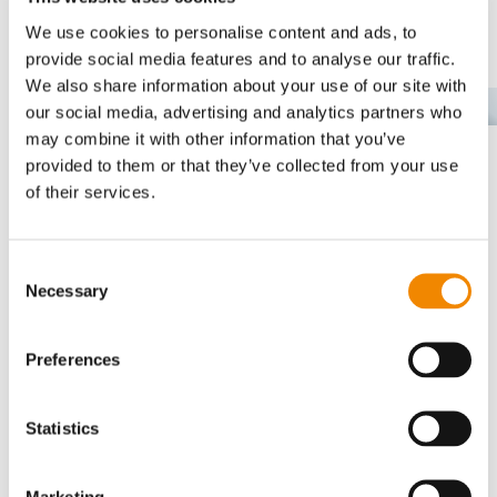
Der neue hochmoderne
COMPEO
-Compoundierer
We use cookies to personalise content and ads, to
in Kombination mit dieser extrem innovativen
provide social media features and to analyse our traffic.
Steuerungseinheit eignet sich besonders für die
We also share information about your use of our site with
PVC-Granulierung, für Masterbatch,
DE
our social media, advertising and analytics partners who
Kalandrierung, Kabel- und Gummicompounds,
Hochleistungscompounds, technische
may combine it with other information that you’ve
Kunststoffe, thermoplastische Elastomere,
provided to them or that they’ve collected from your use
Duroplaste, PBT, PET, Bitumen, Biokunststoffe,
of their services.
Hotmelt, Reibbeschichtungen und vieles mehr …
Consent
Necessary
Selection
Preferences
Das könnte Sie auch interessieren…
Statistics
Marketing