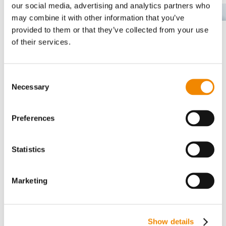
our social media, advertising and analytics partners who
DE
may combine it with other information that you’ve
provided to them or that they’ve collected from your use
of their services.
Das könnte Sie auch interessieren…
Consent
Necessary
Selection
Preferences
Statistics
Marketing
BUSS AG, LIST
CPS-F Pelletizer
S
Show details