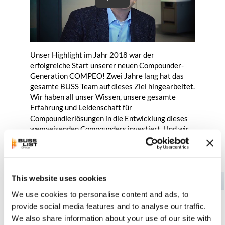
Unser Highlight im Jahr 2018 war der
erfolgreiche Start unserer neuen Compounder-
Generation
COMPEO
! Zwei Jahre lang hat das
gesamte BUSS Team auf dieses Ziel hingearbeitet.
Wir haben all unser Wissen, unsere gesamte
Erfahrung und Leidenschaft für
Compoundierlösungen in die Entwicklung dieses
wegweisenden Compounders investiert. Und wir
könnten gar nicht zufriedener mit den
Ergebnissen unserer Anstrengungen sein! Auf
zahlreichen Roadshows, Messen und
Ausstellungen, bei denen wir
COMPEO
in den
This website uses cookies
letzten Monaten vorgestellt haben, war das
Feedback grossartig! Auch wenn das Jahr zu Ende
We use cookies to personalise content and ads, to
geht, ist dies nur der Anfang für BUSS und
provide social media features and to analyse our traffic.
COMPEO
!
We also share information about your use of our site with