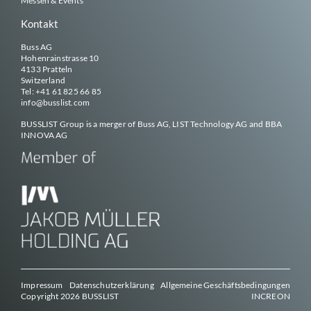
Messen & Events
Kontakt
Buss AG
Hohenrainstrasse 10
4133 Pratteln
Switzerland
Tel:
+41 61 825 66 85
info@
busslist
.com
BUSSLIST
Group is a merger of Buss AG, LIST Technology AG and BBA
INNOVA AG
Impressum
Datenschutzerklärung
Allgemeine Geschäftsbedingungen
Copyright 2026
BUSSLIST
INCREON