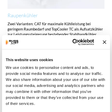
Raupenkühler
Zwei Varianten: CAT für maximale Kühlleistung bei
geringem Raumbedarf und TopCooler TC als Aufsatzkühler
zur Leistungssteigerung bestehender Stahlbandkühler.
Modular zu Systemen verbindbar.
BBA Cooler CAT & TC
This website uses cookies
We use cookies to personalise content and ads, to
provide social media features and to analyse our traffic.
Kühlanwendungen
We also share information about your use of our site with
Präzise Kühlung für anspruchsvolle
our social media, advertising and analytics partners who
Branchen
may combine it with other information that you’ve
provided to them or that they’ve collected from your use
of their services.
Unsere Kühlsysteme arbeiten dort, wo heiße Schmelzen