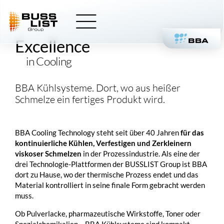
Skip
BUSSLIST
BBA Cooling
to
content
Excellence
in Cooling
BBA Kühlsysteme. Dort, wo aus heißer
Schmelze ein fertiges Produkt wird.
BBA Cooling Technology steht seit über 40 Jahren
für das
kontinuierliche Kühlen, Verfestigen und Zerkleinern
viskoser Schmelzen
in der Prozessindustrie. Als eine der
drei Technologie-Plattformen der
BUSSLIST
Group ist BBA
dort zu Hause, wo der thermische Prozess endet und das
Material kontrolliert in seine finale Form gebracht werden
muss.
Ob Pulverlacke, pharmazeutische Wirkstoffe, Toner oder
Spezialchemikalien – BBA Kühlsysteme sind kompakt,