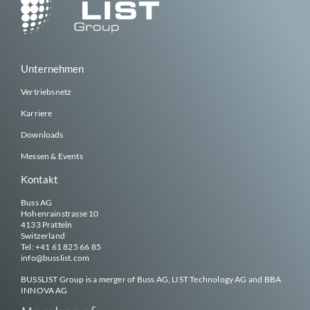
Unternehmen
Vertriebsnetz
Karriere
Downloads
Messen & Events
Kontakt
Buss AG
Hohenrainstrasse 10
4133 Pratteln
Switzerland
Tel:
+41 61 825 66 85
info@
busslist
.com
BUSSLIST
Group is a merger of Buss AG, LIST Technology AG and BBA
INNOVA AG