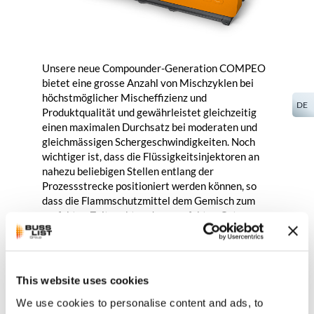
Unsere neue Compounder-Generation
COMPEO
bietet eine grosse Anzahl von Mischzyklen bei
höchstmöglicher Mischeffizienz und
DE
Produktqualität und gewährleistet gleichzeitig
einen maximalen Durchsatz bei moderaten und
gleichmässigen Schergeschwindigkeiten. Noch
wichtiger ist, dass die Flüssigkeitsinjektoren an
nahezu beliebigen Stellen entlang der
Prozessstrecke positioniert werden können, so
dass die Flammschutzmittel dem Gemisch zum
perfekten Zeitpunkt und am perfekten Ort
zugegeben werden können. Da die gesamte
Compoundieranlage kontinuierlich mit
Temperatursensoren überwacht wird, können wir
während des gesamten HFFR-
This website uses cookies
Compoundierprozesses eine umfassende
We use cookies to personalise content and ads, to
Qualitätskontrolle gewährleisten.