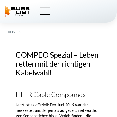
Skip
to
content
BUSSLIST
COMPEO
Spezial – Leben
retten mit der richtigen
Kabelwahl!
HFFR Cable Compounds
Jetzt ist es offiziell: Der Juni 2019 war der
heisseste Juni, der jemals aufgezeichnet wurde.
Von Sonnenstichen bis zu Waldbränden – die