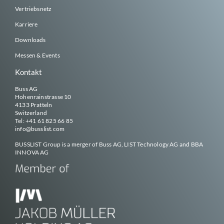
Vertriebsnetz
Karriere
Downloads
Messen & Events
Kontakt
Buss AG
Hohenrainstrasse 10
4133 Pratteln
Switzerland
Tel:
+41 61 825 66 85
info@
busslist
.com
BUSSLIST
Group is a merger of Buss AG, LIST Technology AG and BBA
INNOVA AG